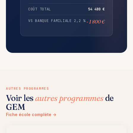
COÛT TOTAL
54 480 €
VS BANQUE FAMILIALE 2,2 %
- 1 800 €
AUTRES PROGRAMMES
Voir les
autres programmes
de
GEM
Fiche école complète →