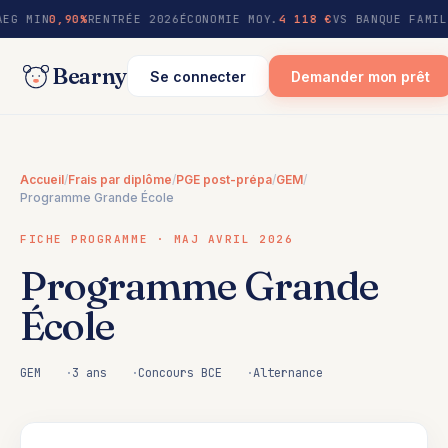
au
AEG MIN
0,90%
RENTRÉE 2026
ÉCONOMIE MOY.
4 118 €
VS BANQUE FAMIL
contenu
Bearny
Se connecter
Demander mon prêt
Accueil
/
Frais par diplôme
/
PGE post-prépa
/
GEM
/
Programme Grande École
FICHE PROGRAMME · MAJ AVRIL 2026
Programme Grande
École
GEM
3 ans
Concours BCE
Alternance