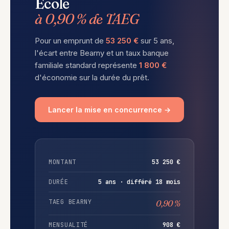
École
à 0,90 % de TAEG
Pour un emprunt de
53 250 €
sur 5 ans,
l'écart entre Bearny et un taux banque
familiale standard représente
1 800 €
d'économie sur la durée du prêt.
Lancer la mise en concurrence →
MONTANT
53 250 €
DURÉE
5 ans · différé 18 mois
TAEG BEARNY
0,90 %
MENSUALITÉ
908 €