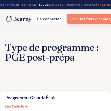
au
BSERVATOIRE BEARNY
37 ÉCOLES
SUIVIES
PROGRAMMES RECENSÉS
418
HE
contenu
Bearny
Se connecter
Voir les frais d'écoles
Type de programme :
PGE post-prépa
Programme Grande École
Lire l'article →