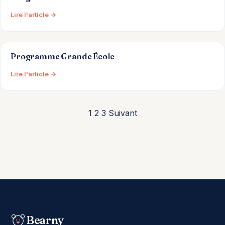
Lire l'article →
Programme Grande École
Lire l'article →
1
2
3
Suivant
Pagination
des
publications
Bearny