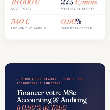
16 000 €
273
€/mois
COÛT TOTAL
MENSUALITÉ BEARNY
540 €
0,90
%
ÉCONOMIE VS BANQUE
TAEG BEARNY 2026
→ SIMULATEUR BEARNY · PROFIL MSC
ACCOUNTING & AUDITING
Financer votre MSc
Accounting & Auditing
à 0,90 % de TAEG