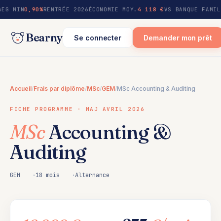
au
AEG MIN
0,90%
RENTRÉE 2026
ÉCONOMIE MOY.
4 118 €
VS BANQUE FAMIL
contenu
Bearny
Se connecter
Demander mon prêt
Accueil
/
Frais par diplôme
/
MSc
/
GEM
/
MSc Accounting & Auditing
FICHE PROGRAMME · MAJ AVRIL 2026
MSc
Accounting &
Auditing
GEM
18 mois
Alternance