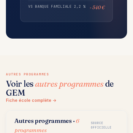
VS BANQUE FAMILIALE 2,2 %
- 540 €
AUTRES PROGRAMMES
Voir les
autres programmes
de
GEM
Fiche école complète →
Autres programmes ·
6
SOURCE
OFFICIELLE
programmes