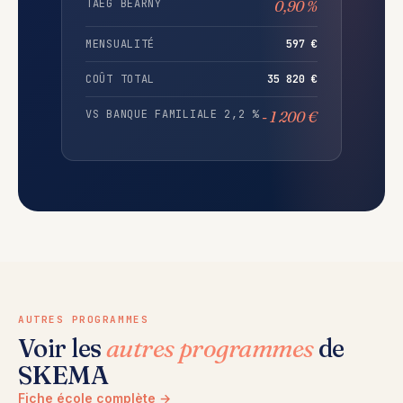
TAEG BEARNY
0,90 %
MENSUALITÉ
597 €
COÛT TOTAL
35 820 €
VS BANQUE FAMILIALE 2,2 %
- 1 200 €
AUTRES PROGRAMMES
Voir les
autres programmes
de
SKEMA
Fiche école complète →