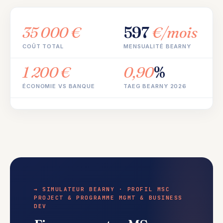
35 000 €
597
€/mois
COÛT TOTAL
MENSUALITÉ BEARNY
1 200 €
0,90
%
ÉCONOMIE VS BANQUE
TAEG BEARNY 2026
→ SIMULATEUR BEARNY · PROFIL MSC
PROJECT & PROGRAMME MGMT & BUSINESS
DEV