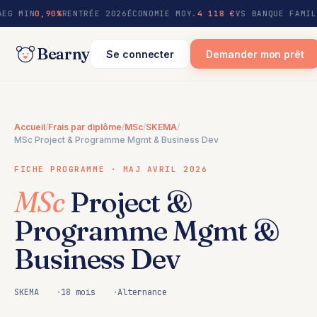
au
AEG MIN
0,90%
RENTRÉE 2026
ÉCONOMIE MOY.
4 118 €
VS BANQUE FAMIL
contenu
Bearny
Se connecter
Demander mon prêt
Accueil
/
Frais par diplôme
/
MSc
/
SKEMA
/
MSc Project & Programme Mgmt & Business Dev
FICHE PROGRAMME · MAJ AVRIL 2026
MSc
Project &
Programme Mgmt &
Business Dev
SKEMA
18 mois
Alternance