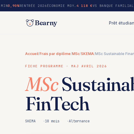
au
MIN
0,90%
RENTRÉE 2026
ÉCONOMIE MOY.
4 118 €
VS BANQUE FAMILIAL
contenu
Bearny
Prêt étudia
Accueil
/
Frais par diplôme
/
MSc
/
SKEMA
/
MSc Sustainable Fina
FICHE PROGRAMME · MAJ AVRIL 2026
MSc
Sustaina
FinTech
SKEMA
18 mois
Alternance