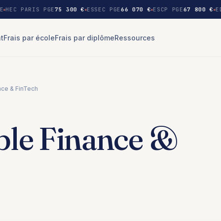
E
HEC PARIS PGE
75 300 €
ESSEC PGE
66 070 €
ESCP PGE
67 800 €
ED
nt
Frais par école
Frais par diplôme
Ressources
nce & FinTech
ble Finance &