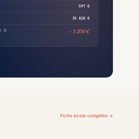
597 €
35 820 €
2 %
- 1 200 €
Fiche école complète →