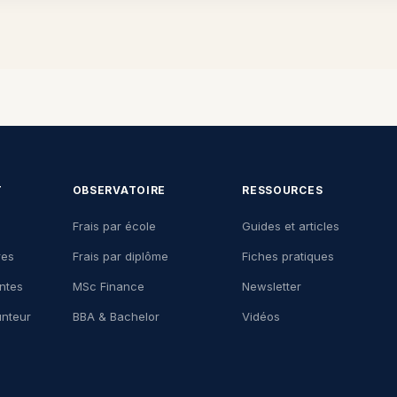
T
OBSERVATOIRE
RESSOURCES
Frais par école
Guides et articles
res
Frais par diplôme
Fiches pratiques
ntes
MSc Finance
Newsletter
nteur
BBA & Bachelor
Vidéos