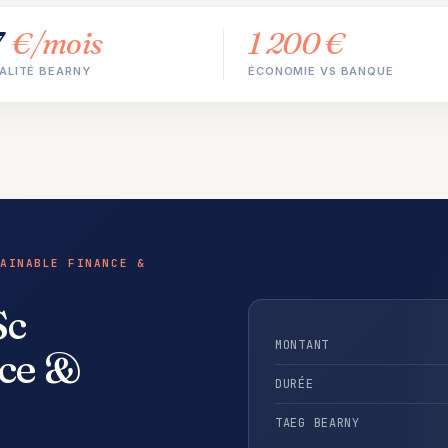
7
€/mois
1 200 €
ALITÉ BEARNY
ÉCONOMIE VS BANQUE
AINABLE FINANCE &
Sc
MONTANT
nce &
DURÉE
TAEG BEARNY