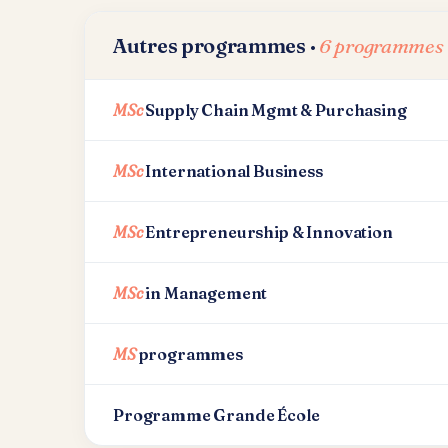
Autres programmes ·
6 programmes
MSc
Supply Chain Mgmt & Purchasing
MSc
International Business
MSc
Entrepreneurship & Innovation
MSc
in Management
MS
programmes
Programme Grande École