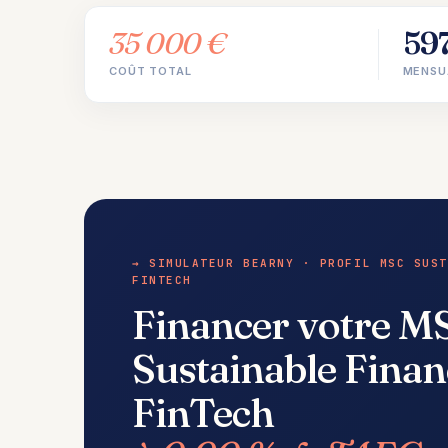
35 000 €
59
COÛT TOTAL
MENSU
→ SIMULATEUR BEARNY · PROFIL MSC SUST
FINTECH
Financer votre M
Sustainable Fina
FinTech