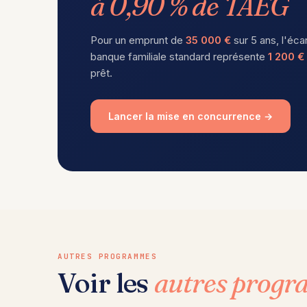
à 0,90 % de TAEG
Pour un emprunt de
35 000 €
sur 5 ans, l'éca
banque familiale standard représente
1 200 €
prêt.
Lancer la mise en concurrence →
AUTRES PROGRAMMES
Voir les
autres prog