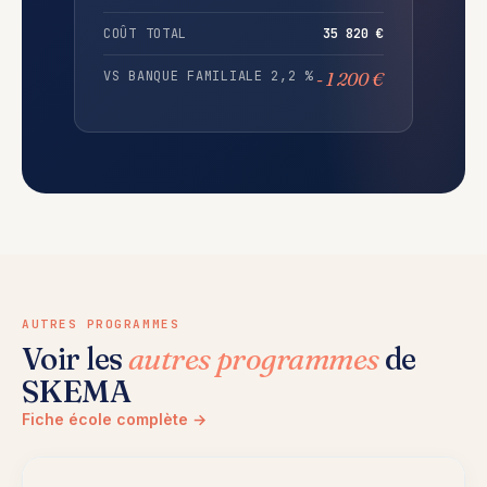
COÛT TOTAL
35 820 €
VS BANQUE FAMILIALE 2,2 %
- 1 200 €
AUTRES PROGRAMMES
Voir les
autres programmes
de
SKEMA
Fiche école complète →