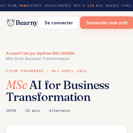
au
AEG MIN
0,90%
RENTRÉE 2026
ÉCONOMIE MOY.
4 118 €
VS BANQUE FAMIL
contenu
Bearny
Se connecter
Demander mon prêt
Accueil
/
Frais par diplôme
/
MSc
/
SKEMA
/
MSc AI for Business Transformation
FICHE PROGRAMME · MAJ AVRIL 2026
MSc
AI for Business
Transformation
SKEMA
18 mois
Alternance