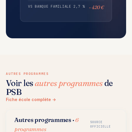
VS BANQUE FAMILIALE 2,7 %
- 420 €
AUTRES PROGRAMMES
Voir les
autres programmes
de
PSB
Fiche école complète →
Autres programmes ·
6
SOURCE
OFFICIELLE
programmes