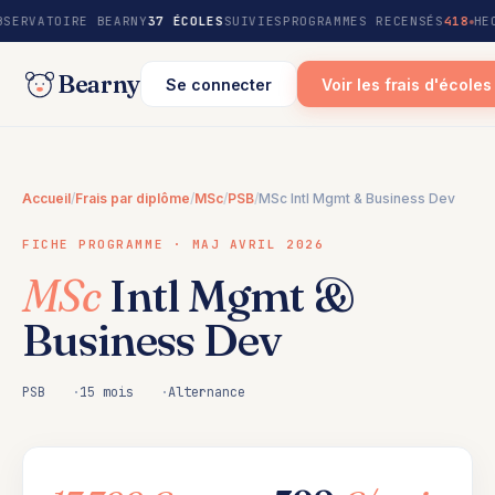
au
BSERVATOIRE BEARNY
37 ÉCOLES
SUIVIES
PROGRAMMES RECENSÉS
418
HE
contenu
Bearny
Se connecter
Voir les frais d'écoles
Accueil
/
Frais par diplôme
/
MSc
/
PSB
/
MSc Intl Mgmt & Business Dev
FICHE PROGRAMME · MAJ AVRIL 2026
MSc
Intl Mgmt &
Business Dev
PSB
15 mois
Alternance