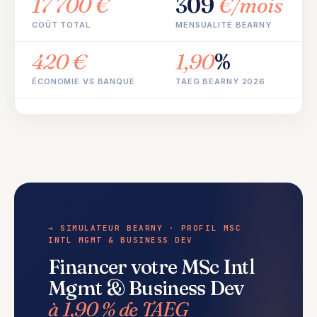
17 700 €
309
€/mois
COÛT TOTAL
MENSUALITÉ BEARNY
420 €
1,90
%
ÉCONOMIE VS BANQUE
TAEG BEARNY 2026
→ SIMULATEUR BEARNY · PROFIL MSC
INTL MGMT & BUSINESS DEV
Financer votre MSc Intl
Mgmt & Business Dev
à 1,90 % de TAEG