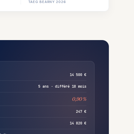
TAEG BEARNY 2026
14 500 €
5 ans · différé 18 mois
0,90 %
247 €
14 820 €