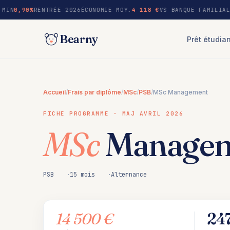
au
 MIN
0,90%
RENTRÉE 2026
ÉCONOMIE MOY.
4 118 €
VS BANQUE FAMILIAL
contenu
Bearny
Prêt étudia
Accueil
/
Frais par diplôme
/
MSc
/
PSB
/
MSc Management
FICHE PROGRAMME · MAJ AVRIL 2026
MSc
Manage
PSB
15 mois
Alternance
14 500 €
24