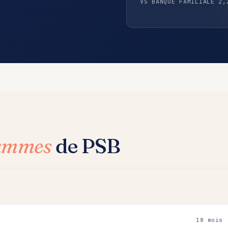
VS BANQUE FAMILIALE 2,
rammes
de PSB
18 mois