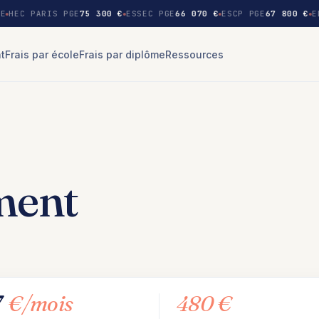
E
HEC PARIS PGE
75 300 €
ESSEC PGE
66 070 €
ESCP PGE
67 800 €
E
nt
Frais par école
Frais par diplôme
Ressources
ment
7
€/mois
480 €