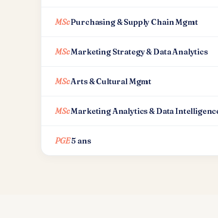
MSc
Purchasing & Supply Chain Mgmt
MSc
Marketing Strategy & Data Analytics
MSc
Arts & Cultural Mgmt
MSc
Marketing Analytics & Data Intelligenc
PGE
5 ans