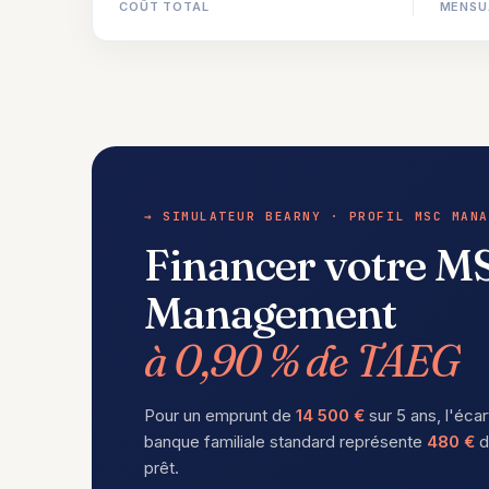
COÛT TOTAL
MENSU
→ SIMULATEUR BEARNY · PROFIL MSC MANA
Financer votre M
Management
à 0,90 % de TAEG
Pour un emprunt de
14 500 €
sur 5 ans, l'écar
banque familiale standard représente
480 €
d
prêt.