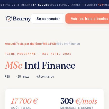
au
BSERVATOIRE BEARNY
37 ÉCOLES
SUIVIES
PROGRAMMES RECENSÉS
418
HE
contenu
Bearny
Se connecter
Voir les frais d'écoles
Accueil
/
Frais par diplôme
/
MSc
/
PSB
/
MSc Intl Finance
FICHE PROGRAMME · MAJ AVRIL 2026
MSc
Intl Finance
PSB
15 mois
Alternance
17 700 €
309
€/mois
COÛT TOTAL
MENSUALITÉ BEARNY