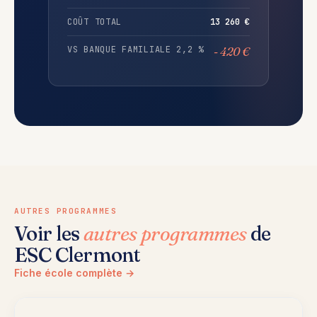
COÛT TOTAL
13 260 €
VS BANQUE FAMILIALE 2,2 %
- 420 €
AUTRES PROGRAMMES
Voir les
autres programmes
de
ESC Clermont
Fiche école complète →