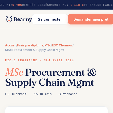
au
AEG MIN
0,90%
RENTRÉE 2026
ÉCONOMIE MOY.
4 118 €
VS BANQUE FAMIL
contenu
Bearny
Se connecter
Demander mon prêt
Accueil
/
Frais par diplôme
/
MSc
/
ESC Clermont
/
MSc Procurement & Supply Chain Mgmt
FICHE PROGRAMME · MAJ AVRIL 2026
MSc
Procurement &
Supply Chain Mgmt
ESC Clermont
16-18 mois
Alternance