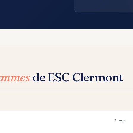
rammes
de ESC Clermont
3 ans