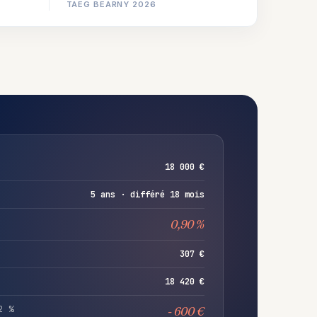
TAEG BEARNY 2026
18 000 €
5 ans · différé 18 mois
0,90 %
307 €
18 420 €
2 %
- 600 €