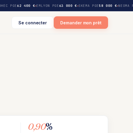
HEC PGE
62 400 €
EMLYON PGE
63 000 €
SKEMA PGE
58 000 €
NEOMA 
Se connecter
Demander mon prêt
0,90
%