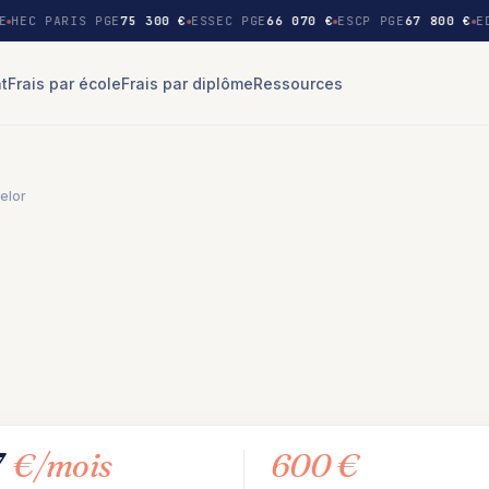
E
HEC PARIS PGE
75 300 €
ESSEC PGE
66 070 €
ESCP PGE
67 800 €
ED
nt
Frais par école
Frais par diplôme
Ressources
elor
7
€/mois
600 €