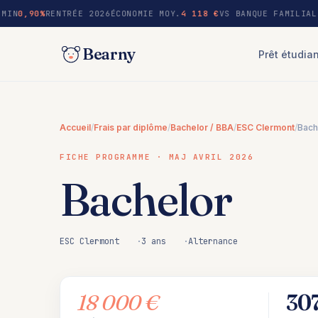
au
MIN
0,90%
RENTRÉE 2026
ÉCONOMIE MOY.
4 118 €
VS BANQUE FAMILIAL
contenu
Bearny
Prêt étudia
Accueil
/
Frais par diplôme
/
Bachelor / BBA
/
ESC Clermont
/
Bach
FICHE PROGRAMME · MAJ AVRIL 2026
Bachelor
ESC Clermont
3 ans
Alternance
18 000 €
30