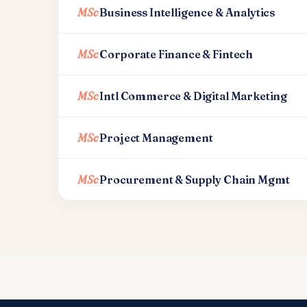
MSc
Business Intelligence & Analytics
MSc
Corporate Finance & Fintech
MSc
Intl Commerce & Digital Marketing
MSc
Project Management
MSc
Procurement & Supply Chain Mgmt