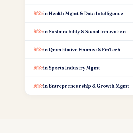
MSc
in Health Mgmt & Data Intelligence
MSc
in Sustainability & Social Innovation
MSc
in Quantitative Finance & FinTech
MSc
in Sports Industry Mgmt
MSc
in Entrepreneurship & Growth Mgmt