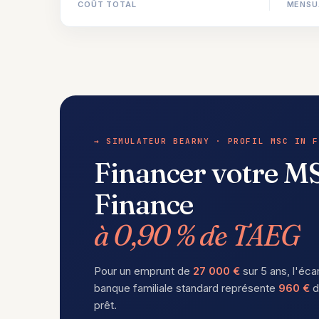
COÛT TOTAL
MENSU
→ SIMULATEUR BEARNY · PROFIL MSC IN F
Financer votre MS
Finance
à 0,90 % de TAEG
Pour un emprunt de
27 000 €
sur 5 ans, l'éca
banque familiale standard représente
960 €
d
prêt.