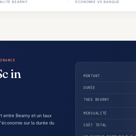
ALITÉ BEARNY
ÉCONOMIE VS BANQUE
INANCE
c in
MONTANT
DURÉE
TAEG BEARNY
MENSUALITÉ
rt entre Bearny et un taux
'économie sur la durée du
COÛT TOTAL