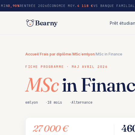
au
MIN
0,90%
RENTRÉE 2026
ÉCONOMIE MOY.
4 118 €
VS BANQUE FAMILIAL
contenu
Bearny
Prêt étudia
Accueil
/
Frais par diplôme
/
MSc
/
emlyon
/
MSc in Finance
FICHE PROGRAMME · MAJ AVRIL 2026
MSc
in Finan
emlyon
18 mois
Alternance
27 000 €
46