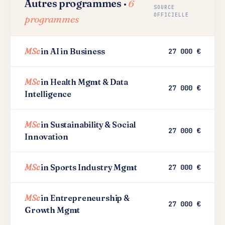
Autres programmes ·
6
SOURCE
OFFICIELLE
programmes
MSc
in AI in Business
27 000 €
MSc
in Health Mgmt & Data
27 000 €
Intelligence
MSc
in Sustainability & Social
27 000 €
Innovation
MSc
in Sports Industry Mgmt
27 000 €
MSc
in Entrepreneurship &
27 000 €
Growth Mgmt