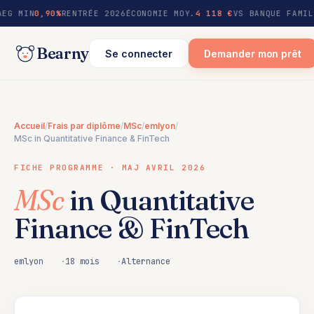
au
AEG MIN
0,90%
RENTRÉE 2026
ÉCONOMIE MOY.
4 118 €
VS BANQUE FAMIL
contenu
Bearny
Se connecter
Demander mon prêt
Accueil
/
Frais par diplôme
/
MSc
/
emlyon
/
MSc in Quantitative Finance & FinTech
FICHE PROGRAMME · MAJ AVRIL 2026
MSc
in Quantitative
Finance & FinTech
emlyon
18 mois
Alternance