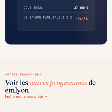
COÛT TOTAL
27 600 €
VS BANQUE FAMILIALE 2,2 %
- 960 €
AUTRES PROGRAMMES
Voir les
autres programmes
de
emlyon
Fiche école complète →