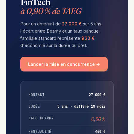
FinTech
à 0,90 % de TAEG
Pour un emprunt de
27 000 €
sur 5 ans,
l'écart entre Bearny et un taux banque
familiale standard représente
960 €
d'économie sur la durée du prêt.
Lancer la mise en concurrence →
MONTANT
27 000 €
DURÉE
5 ans · différé 18 mois
TAEG BEARNY
0,90 %
MENSUALITÉ
460 €