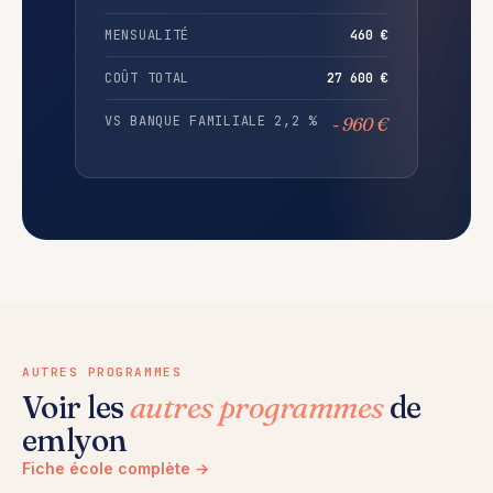
MENSUALITÉ
460 €
COÛT TOTAL
27 600 €
VS BANQUE FAMILIALE 2,2 %
- 960 €
AUTRES PROGRAMMES
Voir les
autres programmes
de
emlyon
Fiche école complète →