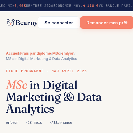
au
AEG MIN
0,90%
RENTRÉE 2026
ÉCONOMIE MOY.
4 118 €
VS BANQUE FAMIL
contenu
Bearny
Se connecter
Demander mon prêt
Accueil
/
Frais par diplôme
/
MSc
/
emlyon
/
MSc in Digital Marketing & Data Analytics
FICHE PROGRAMME · MAJ AVRIL 2026
MSc
in Digital
Marketing & Data
Analytics
emlyon
18 mois
Alternance