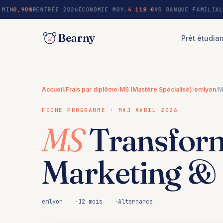
au
MIN
0,90%
RENTRÉE 2026
ÉCONOMIE MOY.
4 118 €
VS BANQUE FAMILIAL
contenu
Bearny
Prêt étudia
Accueil
/
Frais par diplôme
/
MS (Mastère Spécialisé)
/
emlyon
/
M
FICHE PROGRAMME · MAJ AVRIL 2026
MS
Transforma
Marketing & 
emlyon
12 mois
Alternance