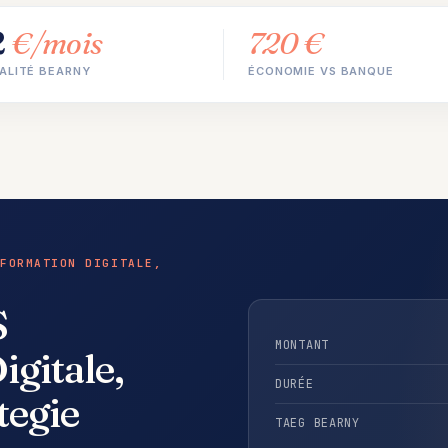
2
€/mois
720 €
ALITÉ BEARNY
ÉCONOMIE VS BANQUE
FORMATION DIGITALE,
S
MONTANT
gitale,
DURÉE
tegie
TAEG BEARNY