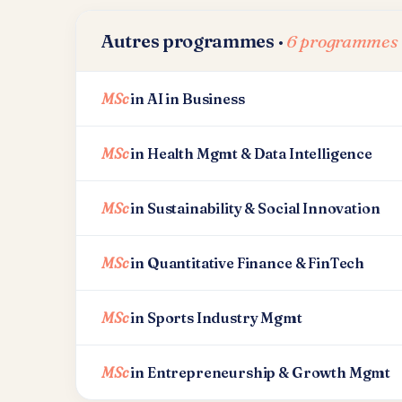
Autres programmes ·
6 programmes
MSc
in AI in Business
MSc
in Health Mgmt & Data Intelligence
MSc
in Sustainability & Social Innovation
MSc
in Quantitative Finance & FinTech
MSc
in Sports Industry Mgmt
MSc
in Entrepreneurship & Growth Mgmt