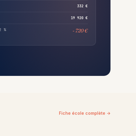
332 €
19 920 €
2 %
- 720 €
Fiche école complète →