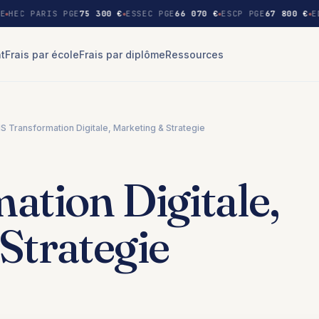
E
HEC PARIS PGE
75 300 €
ESSEC PGE
66 070 €
ESCP PGE
67 800 €
E
nt
Frais par école
Frais par diplôme
Ressources
S Transformation Digitale, Marketing & Strategie
tion Digitale,
Strategie