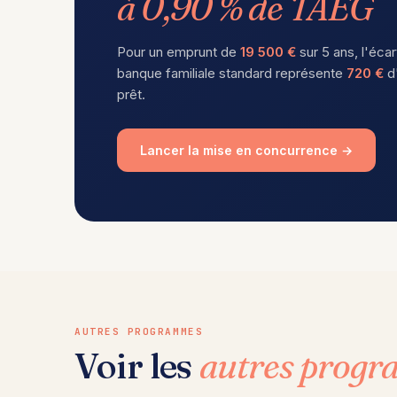
à 0,90 % de TAEG
Pour un emprunt de
19 500 €
sur 5 ans, l'écar
banque familiale standard représente
720 €
d'
prêt.
Lancer la mise en concurrence →
AUTRES PROGRAMMES
Voir les
autres prog