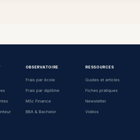
T
OBSERVATOIRE
RESSOURCES
Frais par école
Guides et articles
res
Frais par diplôme
Fiches pratiques
ntes
MSc Finance
Newsletter
nteur
BBA & Bachelor
Vidéos