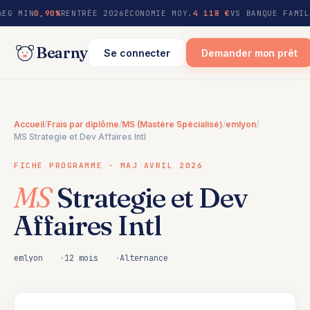
au
AEG MIN
0,90%
RENTRÉE 2026
ÉCONOMIE MOY.
4 118 €
VS BANQUE FAMIL
contenu
Bearny
Se connecter
Demander mon prêt
Accueil
/
Frais par diplôme
/
MS (Mastère Spécialisé)
/
emlyon
/
MS Strategie et Dev Affaires Intl
FICHE PROGRAMME · MAJ AVRIL 2026
MS
Strategie et Dev
Affaires Intl
emlyon
12 mois
Alternance