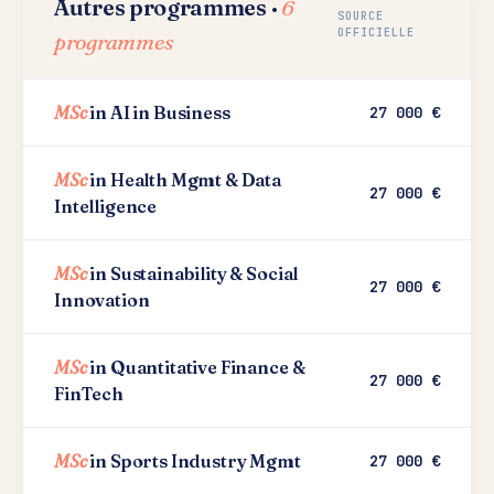
Autres programmes ·
6
SOURCE
OFFICIELLE
programmes
MSc
in AI in Business
27 000 €
MSc
in Health Mgmt & Data
27 000 €
Intelligence
MSc
in Sustainability & Social
27 000 €
Innovation
MSc
in Quantitative Finance &
27 000 €
FinTech
MSc
in Sports Industry Mgmt
27 000 €