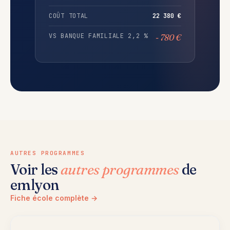
COÛT TOTAL
22 380 €
VS BANQUE FAMILIALE 2,2 %
- 780 €
AUTRES PROGRAMMES
Voir les
autres programmes
de
emlyon
Fiche école complète →