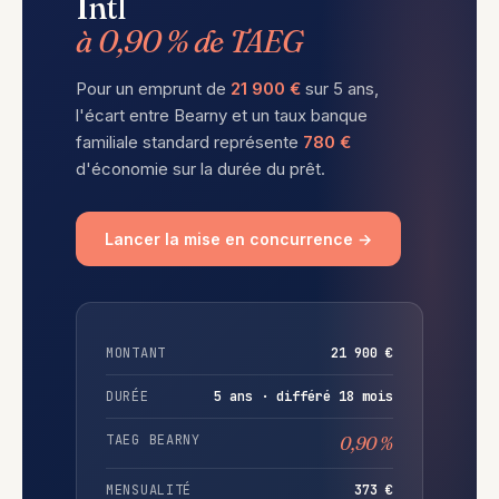
Intl
à 0,90 % de TAEG
Pour un emprunt de
21 900 €
sur 5 ans,
l'écart entre Bearny et un taux banque
familiale standard représente
780 €
d'économie sur la durée du prêt.
Lancer la mise en concurrence →
MONTANT
21 900 €
DURÉE
5 ans · différé 18 mois
TAEG BEARNY
0,90 %
MENSUALITÉ
373 €