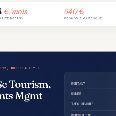
4
€/mois
540 €
ALITÉ BEARNY
ÉCONOMIE VS BANQUE
ISM, HOSPITALITY &
Sc Tourism,
MONTANT
ents Mgmt
DURÉE
TAEG BEARNY
MENSUALITÉ