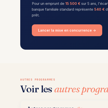
Pour un emprunt de
15 500 €
sur 5 ans, l'écar
banque familiale standard représente
540 €
d
prêt.
Lancer la mise en concurrence →
AUTRES PROGRAMMES
Voir les
autres prog