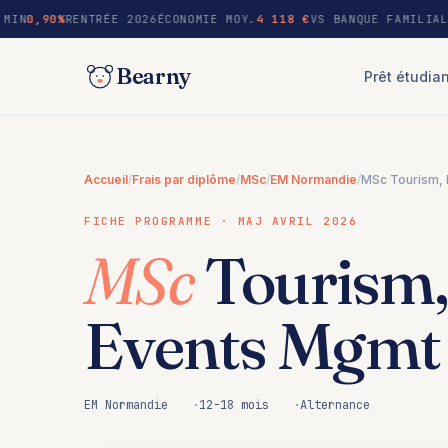
au
MIN
0,90%
RENTRÉE 2026
ÉCONOMIE MOY.
4 118 €
VS BANQUE FAMILIAL
contenu
Bearny
Prêt étudia
Accueil
/
Frais par diplôme
/
MSc
/
EM Normandie
/
MSc Tourism, 
FICHE PROGRAMME · MAJ AVRIL 2026
MSc
Tourism,
Events Mgmt
EM Normandie
12-18 mois
Alternance