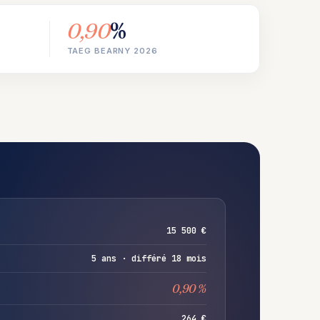
0,90
%
TAEG BEARNY 2026
15 500 €
5 ans · différé 18 mois
0,90 %
264 €