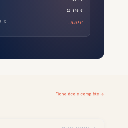
15 840 €
2 %
- 540 €
Fiche école complète →