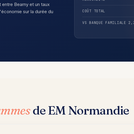
t entre Bearny et un taux
'économie sur la durée du
COÛT TOTAL
VS BANQUE FAMILIALE 2,
rammes
de EM Normandie