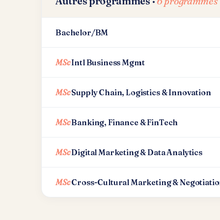
Autres programmes ·
6 programmes
Bachelor/BM
MSc
Intl Business Mgmt
MSc
Supply Chain, Logistics & Innovation
MSc
Banking, Finance & FinTech
MSc
Digital Marketing & Data Analytics
MSc
Cross-Cultural Marketing & Negotiati