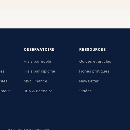
T
OBSERVATOIRE
RESSOURCES
Frais par école
Guides et articles
res
Frais par diplôme
Fiches pratiques
ntes
MSc Finance
Newsletter
nteur
BBA & Bachelor
Vidéos