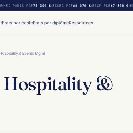
E
HEC PARIS PGE
75 300 €
ESSEC PGE
66 070 €
ESCP PGE
67 800 €
E
nt
Frais par école
Frais par diplôme
Ressources
Hospitality & Events Mgmt
 Hospitality &