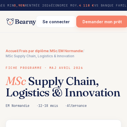
au
AEG MIN
0,90%
RENTRÉE 2026
ÉCONOMIE MOY.
4 118 €
VS BANQUE FAMIL
contenu
Bearny
Se connecter
Demander mon prêt
Accueil
/
Frais par diplôme
/
MSc
/
EM Normandie
/
MSc Supply Chain, Logistics & Innovation
FICHE PROGRAMME · MAJ AVRIL 2026
MSc
Supply Chain,
Logistics & Innovation
EM Normandie
12-18 mois
Alternance