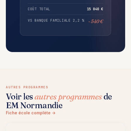
COÛT TOTAL
15 840 €
VS BANQUE FAMILIALE 2,2 %
- 540 €
AUTRES PROGRAMMES
Voir les
autres programmes
de
EM Normandie
Fiche école complète →