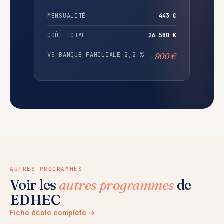
MENSUALITÉ
443 €
COÛT TOTAL
26 580 €
VS BANQUE FAMILIALE 2,2 %
- 900 €
AUTRES PROGRAMMES
Voir les
autres programmes
de
EDHEC
Fiche école complète →