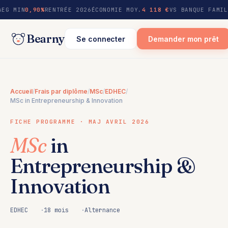
au
AEG MIN
0,90%
RENTRÉE 2026
ÉCONOMIE MOY.
4 118 €
VS BANQUE FAMIL
contenu
Bearny
Se connecter
Demander mon prêt
Accueil
/
Frais par diplôme
/
MSc
/
EDHEC
/
MSc in Entrepreneurship & Innovation
FICHE PROGRAMME · MAJ AVRIL 2026
MSc
in
Entrepreneurship &
Innovation
EDHEC
18 mois
Alternance