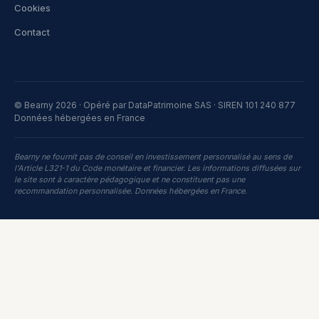
Cookies
Contact
© Bearny 2026 · Opéré par DataPatrimoine SAS · SIREN 101 240 877
Données hébergées en France
Bearny ne fournit pas de conseil en investissement personnalisé au sens de
l'Article L321-1 du Code monétaire et financier. Les informations diffusées sur
le site sont à caractère pédagogique et ne constituent pas une
recommandation personnalisée. Données hébergées en France.