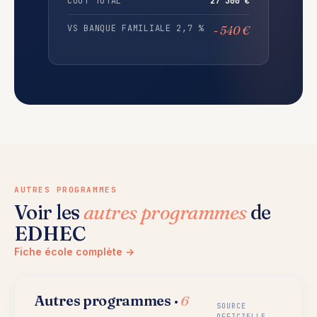
COÛT TOTAL
27 300 €
VS BANQUE FAMILIALE 2,7 %
- 540 €
AUTRES PROGRAMMES
Voir les
autres programmes
de
EDHEC
Fiche école complète →
Autres programmes ·
6
SOURCE
OFFICIELLE