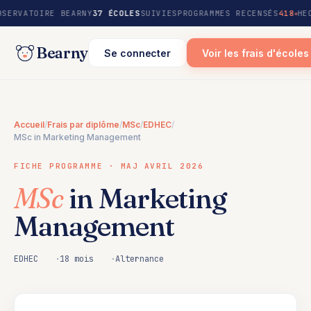
au
BSERVATOIRE BEARNY
37 ÉCOLES
SUIVIES
PROGRAMMES RECENSÉS
418
HE
contenu
Bearny
Se connecter
Voir les frais d'écoles
Accueil
/
Frais par diplôme
/
MSc
/
EDHEC
/
MSc in Marketing Management
FICHE PROGRAMME · MAJ AVRIL 2026
MSc
in Marketing
Management
EDHEC
18 mois
Alternance