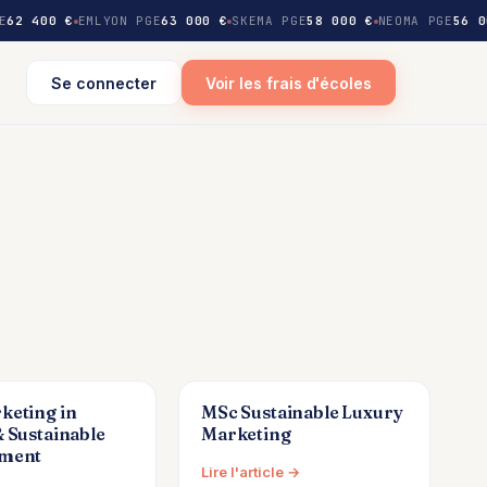
E
62 400 €
EMLYON PGE
63 000 €
SKEMA PGE
58 000 €
NEOMA PGE
56 0
Se connecter
Voir les frais d'écoles
keting in
MSc Sustainable Luxury
 Sustainable
Marketing
ment
Lire l'article →