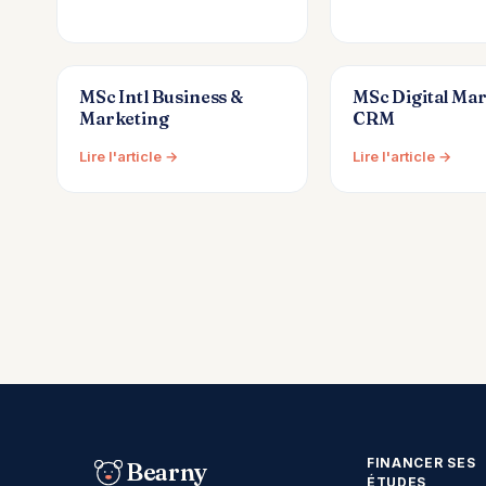
MSc Intl Business &
MSc Digital Mar
Marketing
CRM
Lire l'article →
Lire l'article →
Pagination
des
publications
FINANCER SES
Bearny
ÉTUDES