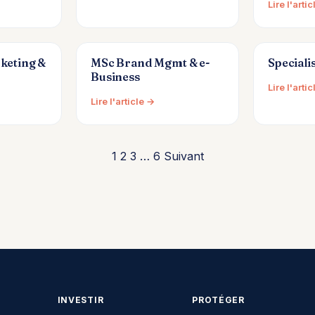
Lire l'arti
keting &
MSc Brand Mgmt & e-
Speciali
Business
Lire l'arti
Lire l'article →
1
2
3
…
6
Suivant
INVESTIR
PROTÉGER