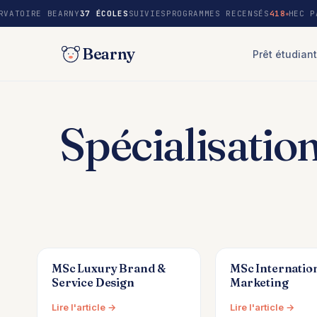
au
RVATOIRE BEARNY
37 ÉCOLES
SUIVIES
PROGRAMMES RECENSÉS
418
HEC P
contenu
Bearny
Prêt étudiant
Spécialisation
MSc Luxury Brand &
MSc Internatio
Service Design
Marketing
Lire l'article →
Lire l'article →