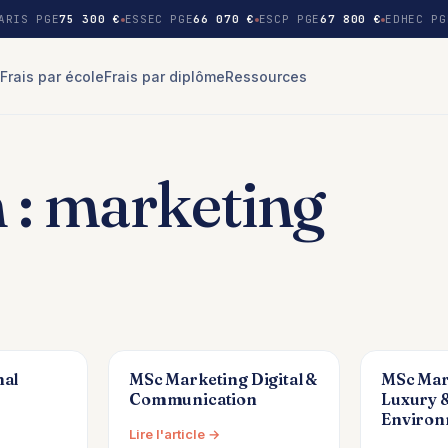
ARIS PGE
75 300 €
ESSEC PGE
66 070 €
ESCP PGE
67 800 €
EDHEC PG
Frais par école
Frais par diplôme
Ressources
 :
marketing
nal
MSc Marketing Digital &
MSc Mar
Communication
Luxury &
Environ
Lire l'article →