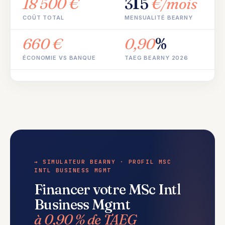
18 500 €
315
€/mois
COÛT TOTAL
MENSUALITÉ BEARNY
660 €
0,90
%
ÉCONOMIE VS BANQUE
TAEG BEARNY 2026
→ SIMULATEUR BEARNY · PROFIL MSC
INTL BUSINESS MGMT
Financer votre MSc Intl
Business Mgmt
à 0,90 % de TAEG