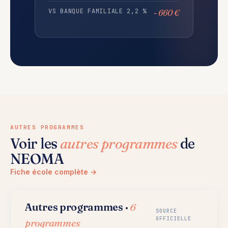
VS BANQUE FAMILIALE 2,2 %
- 660 €
AUTRES PROGRAMMES
Voir les
autres programmes
de
NEOMA
Fiche école complète →
Autres programmes ·
6
SOURCE
OFFICIELLE
programmes