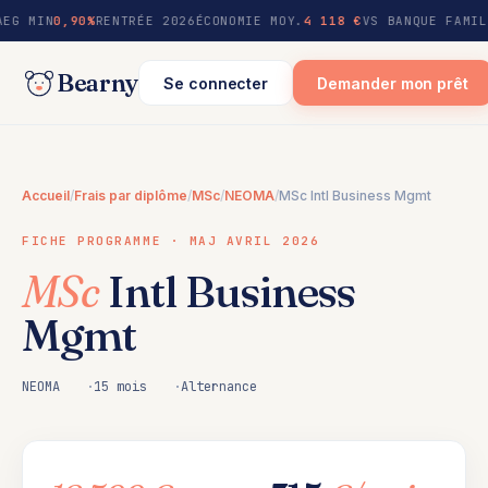
au
AEG MIN
0,90%
RENTRÉE 2026
ÉCONOMIE MOY.
4 118 €
VS BANQUE FAMIL
contenu
Bearny
Se connecter
Demander mon prêt
Accueil
/
Frais par diplôme
/
MSc
/
NEOMA
/
MSc Intl Business Mgmt
FICHE PROGRAMME · MAJ AVRIL 2026
MSc
Intl Business
Mgmt
NEOMA
15 mois
Alternance