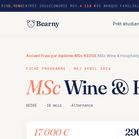
au
 MIN
0,90%
RENTRÉE 2026
ÉCONOMIE MOY.
4 118 €
VS BANQUE FAMILIAL
contenu
Bearny
Prêt étudia
Accueil
/
Frais par diplôme
/
MSc
/
KEDGE
/
MSc Wine & Hospitali
FICHE PROGRAMME · MAJ AVRIL 2026
MSc
Wine & H
KEDGE
18 mois
Alternance
17 000 €
29