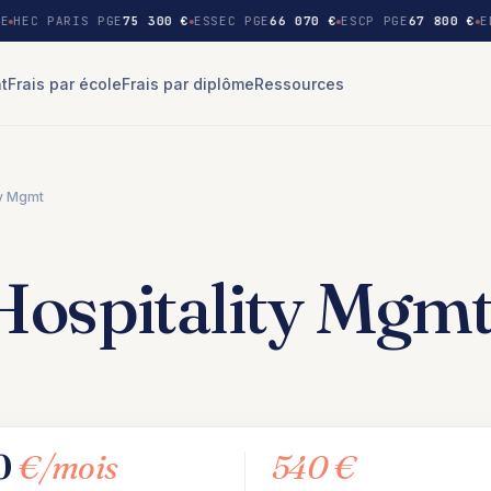
E
HEC PARIS PGE
75 300 €
ESSEC PGE
66 070 €
ESCP PGE
67 800 €
E
nt
Frais par école
Frais par diplôme
Ressources
ty Mgmt
ospitality Mgm
0
€/mois
540 €