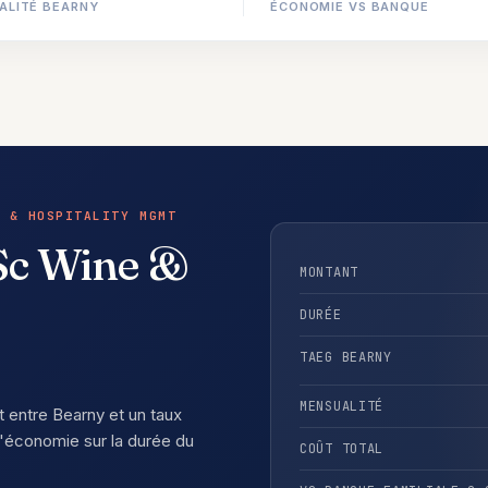
ALITÉ BEARNY
ÉCONOMIE VS BANQUE
 & HOSPITALITY MGMT
Sc Wine &
MONTANT
DURÉE
TAEG BEARNY
MENSUALITÉ
t entre Bearny et un taux
'économie sur la durée du
COÛT TOTAL