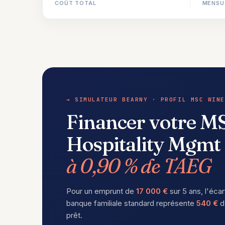
COÛT TOTAL
MENSU
→ SIMULATEUR BEARNY · PROFIL MSC WINE
Financer votre M
Hospitality Mgmt
à 0,90 % de TAEG
Pour un emprunt de
17 000 €
sur 5 ans, l'écar
banque familiale standard représente
540 €
d
prêt.