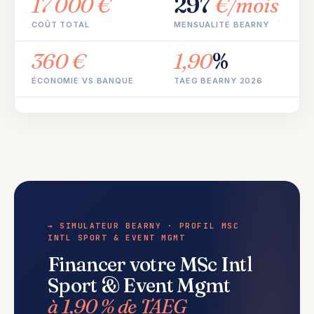
17 000 €
297
€/mois
COÛT TOTAL
MENSUALITÉ BEARNY
360 €
1,90
%
ÉCONOMIE VS BANQUE
TAEG BEARNY 2026
→ SIMULATEUR BEARNY · PROFIL MSC
INTL SPORT & EVENT MGMT
Financer votre MSc Intl
Sport & Event Mgmt
à 1,90 % de TAEG