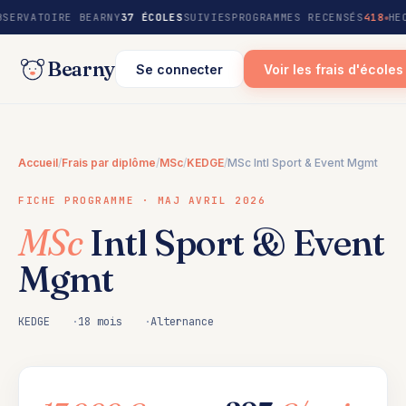
au
BSERVATOIRE BEARNY
37 ÉCOLES
SUIVIES
PROGRAMMES RECENSÉS
418
HE
contenu
Bearny
Se connecter
Voir les frais d'écoles
Accueil
/
Frais par diplôme
/
MSc
/
KEDGE
/
MSc Intl Sport & Event Mgmt
FICHE PROGRAMME · MAJ AVRIL 2026
MSc
Intl Sport & Event
Mgmt
KEDGE
18 mois
Alternance