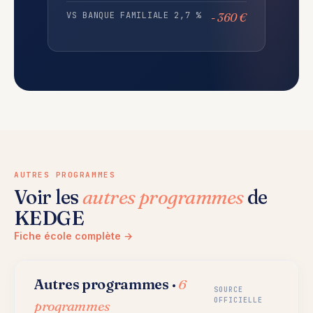
VS BANQUE FAMILIALE 2,7 %
- 360 €
AUTRES PROGRAMMES
Voir les
autres programmes
de
KEDGE
Fiche école complète →
Autres programmes ·
6
SOURCE
OFFICIELLE
programmes