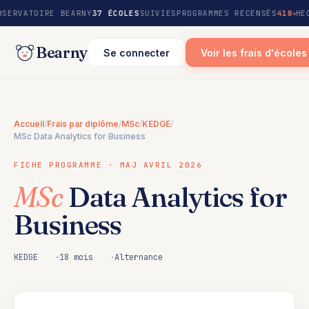
au
BSERVATOIRE BEARNY
37 ÉCOLES
SUIVIES
PROGRAMMES RECENSÉS
418
HE
contenu
Bearny
Se connecter
Voir les frais d'écoles
Accueil
/
Frais par diplôme
/
MSc
/
KEDGE
/
MSc Data Analytics for Business
FICHE PROGRAMME · MAJ AVRIL 2026
MSc
Data Analytics for
Business
KEDGE
18 mois
Alternance