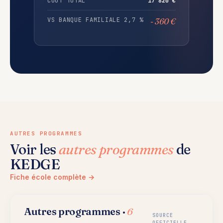
COÛT TOTAL
17 820 €
VS BANQUE FAMILIALE 2,7 %
- 360 €
AUTRES PROGRAMMES
Voir les
autres programmes
de
KEDGE
Fiche école complète →
Autres programmes ·
6
SOURCE
OFFICIELLE