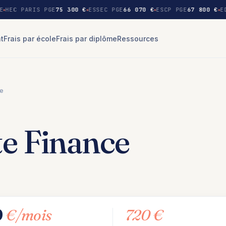
E
HEC PARIS PGE
75 300 €
ESSEC PGE
66 070 €
ESCP PGE
67 800 €
ED
nt
Frais par école
Frais par diplôme
Ressources
ce
e Finance
9
€/mois
720 €