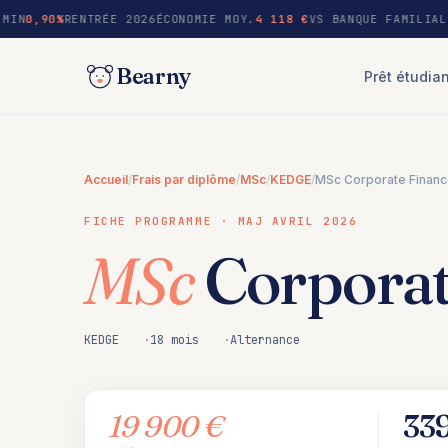
au
MIN
0,90%
RENTRÉE 2026
ÉCONOMIE MOY.
4 118 €
VS BANQUE FAMILIAL
contenu
Bearny
Prêt étudia
Accueil
/
Frais par diplôme
/
MSc
/
KEDGE
/
MSc Corporate Finan
FICHE PROGRAMME · MAJ AVRIL 2026
MSc
Corporat
KEDGE
18 mois
Alternance
19 900 €
33