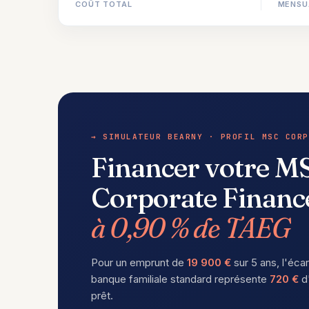
COÛT TOTAL
MENSU
→ SIMULATEUR BEARNY · PROFIL MSC CORP
Financer votre M
Corporate Financ
à 0,90 % de TAEG
Pour un emprunt de
19 900 €
sur 5 ans, l'éca
banque familiale standard représente
720 €
d'
prêt.