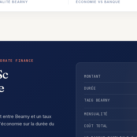
ALITÉ BEARNY
ÉCONOMIE VS BANQUE
ORATE FINANCE
Sc
MONTANT
e
DURÉE
TAEG BEARNY
MENSUALITÉ
rt entre Bearny et un taux
économie sur la durée du
COÛT TOTAL