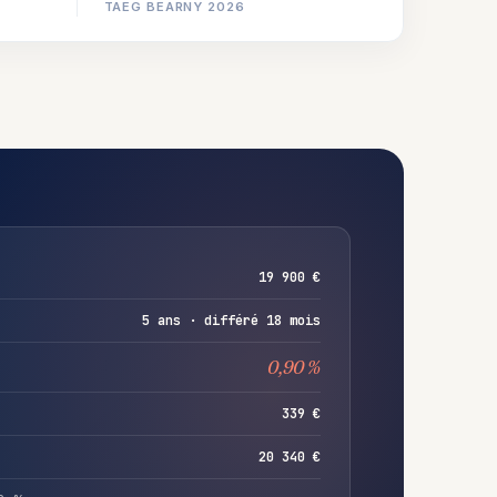
TAEG BEARNY 2026
19 900 €
5 ans · différé 18 mois
0,90 %
339 €
20 340 €