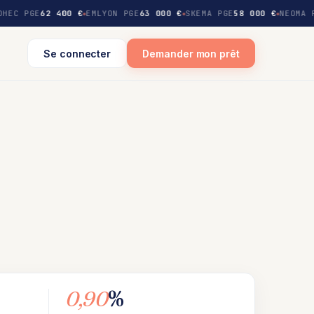
HEC PGE
62 400 €
EMLYON PGE
63 000 €
SKEMA PGE
58 000 €
NEOMA 
Se connecter
Demander mon prêt
0,90
%