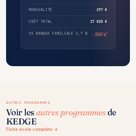
MENSUALITÉ
297 €
COÛT TOTAL
17 820 €
VS BANQUE FAMILIALE 2,7 %
- 360 €
AUTRES PROGRAMMES
Voir les
autres programmes
de
KEDGE
Fiche école complète →