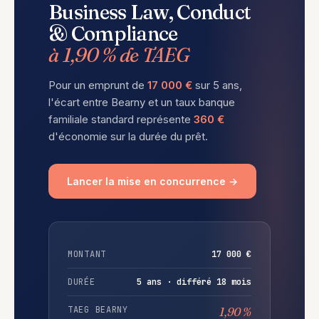
Business Law, Conduct
& Compliance
à 1,90 % de TAEG
Pour un emprunt de
17 000 €
sur 5 ans,
l'écart entre Bearny et un taux banque
familiale standard représente
360 €
d'économie sur la durée du prêt.
Lancer la mise en concurrence →
MONTANT
17 000 €
DURÉE
5 ans · différé 18 mois
TAEG BEARNY
1,90 %