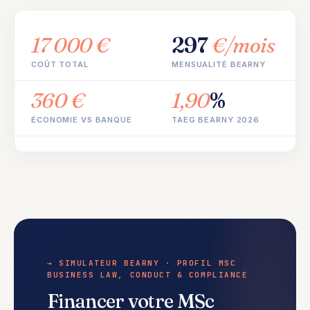
17 000 €
297
€/mois
COÛT TOTAL
MENSUALITÉ BEARNY
360 €
1,90
%
ÉCONOMIE VS BANQUE
TAEG BEARNY 2026
→ SIMULATEUR BEARNY · PROFIL MSC
BUSINESS LAW, CONDUCT & COMPLIANCE
Financer votre MSc