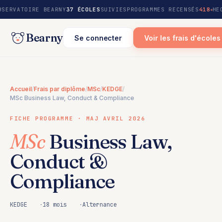
au
BSERVATOIRE BEARNY
37 ÉCOLES
SUIVIES
PROGRAMMES RECENSÉS
418
HE
contenu
Bearny
Se connecter
Voir les frais d'écoles
Accueil
/
Frais par diplôme
/
MSc
/
KEDGE
/
MSc Business Law, Conduct & Compliance
FICHE PROGRAMME · MAJ AVRIL 2026
MSc
Business Law,
Conduct &
Compliance
KEDGE
18 mois
Alternance