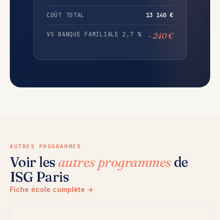
COÛT TOTAL
13 140 €
VS BANQUE FAMILIALE 2,7 %
- 240 €
AUTRES PROGRAMMES
Voir les
autres programmes
de
ISG Paris
Fiche école complète →