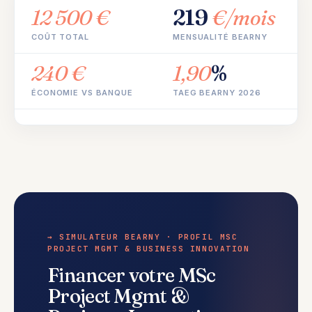
12 500 €
219
€/mois
COÛT TOTAL
MENSUALITÉ BEARNY
240 €
1,90
%
ÉCONOMIE VS BANQUE
TAEG BEARNY 2026
→ SIMULATEUR BEARNY · PROFIL MSC
PROJECT MGMT & BUSINESS INNOVATION
Financer votre MSc
Project Mgmt &