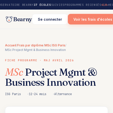
au
BSERVATOIRE BEARNY
37 ÉCOLES
SUIVIES
PROGRAMMES RECENSÉS
418
HE
contenu
Bearny
Se connecter
Voir les frais d'écoles
Accueil
/
Frais par diplôme
/
MSc
/
ISG Paris
/
MSc Project Mgmt & Business Innovation
FICHE PROGRAMME · MAJ AVRIL 2026
MSc
Project Mgmt &
Business Innovation
ISG Paris
12-24 mois
Alternance