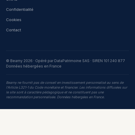
Confidentialité
Cookies
Contact
© Bearny 2026 · Opéré par DataPatrimoine SAS · SIREN 101 240 877
Données hébergées en France
Bearny ne fournit pas de conseil en investissement personnalisé au sens de
l'Article L321-1 du Code monétaire et financier. Les informations diffusées sur
le site sont à caractère pédagogique et ne constituent pas une
recommandation personnalisée. Données hébergées en France.