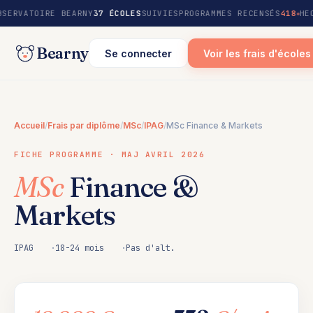
au
BSERVATOIRE BEARNY
37 ÉCOLES
SUIVIES
PROGRAMMES RECENSÉS
418
HE
contenu
Bearny
Se connecter
Voir les frais d'écoles
Accueil
/
Frais par diplôme
/
MSc
/
IPAG
/
MSc Finance & Markets
FICHE PROGRAMME · MAJ AVRIL 2026
MSc
Finance &
Markets
IPAG
18-24 mois
Pas d'alt.