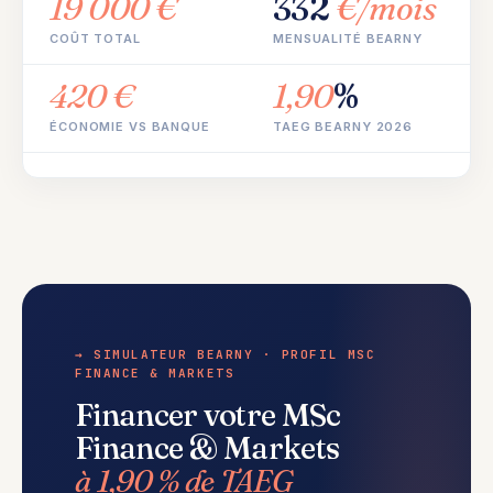
19 000 €
332
€/mois
COÛT TOTAL
MENSUALITÉ BEARNY
420 €
1,90
%
ÉCONOMIE VS BANQUE
TAEG BEARNY 2026
→ SIMULATEUR BEARNY · PROFIL MSC
FINANCE & MARKETS
Financer votre MSc
Finance & Markets
à 1,90 % de TAEG