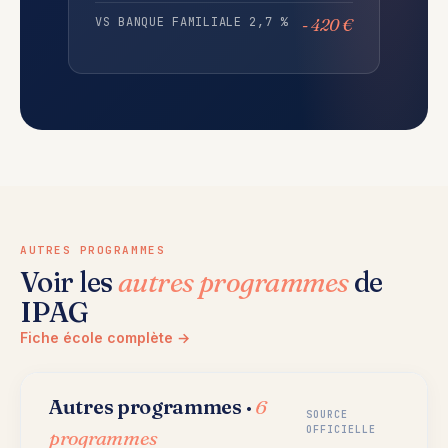
VS BANQUE FAMILIALE 2,7 %
- 420 €
AUTRES PROGRAMMES
Voir les
autres programmes
de
IPAG
Fiche école complète →
Autres programmes ·
6
SOURCE
OFFICIELLE
programmes