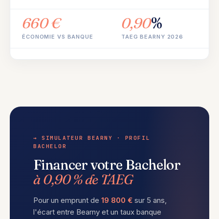
660 €
0,90
%
ÉCONOMIE VS BANQUE
TAEG BEARNY 2026
→ SIMULATEUR BEARNY · PROFIL
BACHELOR
Financer votre Bachelor
à 0,90 % de TAEG
Pour un emprunt de
19 800 €
sur 5 ans,
l'écart entre Bearny et un taux banque