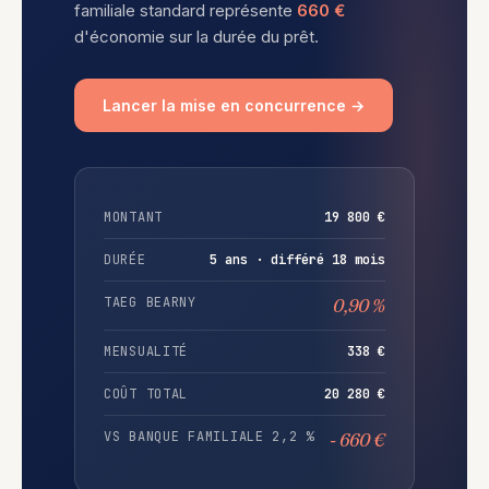
familiale standard représente
660 €
d'économie sur la durée du prêt.
Lancer la mise en concurrence →
MONTANT
19 800 €
DURÉE
5 ans · différé 18 mois
TAEG BEARNY
0,90 %
MENSUALITÉ
338 €
COÛT TOTAL
20 280 €
VS BANQUE FAMILIALE 2,2 %
- 660 €