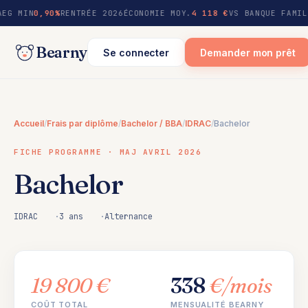
au
AEG MIN
0,90%
RENTRÉE 2026
ÉCONOMIE MOY.
4 118 €
VS BANQUE FAMIL
contenu
Bearny
Se connecter
Demander mon prêt
Accueil
/
Frais par diplôme
/
Bachelor / BBA
/
IDRAC
/
Bachelor
FICHE PROGRAMME · MAJ AVRIL 2026
Bachelor
IDRAC
3 ans
Alternance
19 800 €
338
€/mois
COÛT TOTAL
MENSUALITÉ BEARNY