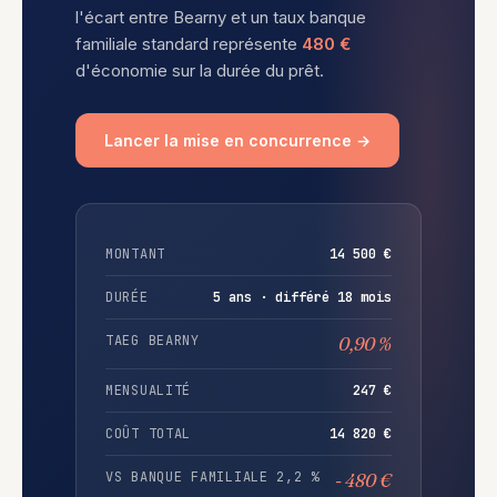
l'écart entre Bearny et un taux banque
familiale standard représente
480 €
d'économie sur la durée du prêt.
Lancer la mise en concurrence →
MONTANT
14 500 €
DURÉE
5 ans · différé 18 mois
TAEG BEARNY
0,90 %
MENSUALITÉ
247 €
COÛT TOTAL
14 820 €
VS BANQUE FAMILIALE 2,2 %
- 480 €