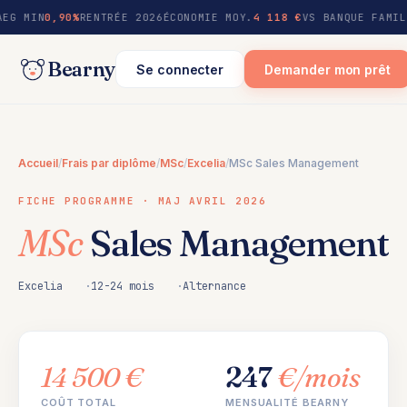
au
AEG MIN
0,90%
RENTRÉE 2026
ÉCONOMIE MOY.
4 118 €
VS BANQUE FAMIL
contenu
Bearny
Se connecter
Demander mon prêt
Accueil
/
Frais par diplôme
/
MSc
/
Excelia
/
MSc Sales Management
FICHE PROGRAMME · MAJ AVRIL 2026
MSc
Sales Management
Excelia
12-24 mois
Alternance
14 500 €
247
€/mois
COÛT TOTAL
MENSUALITÉ BEARNY