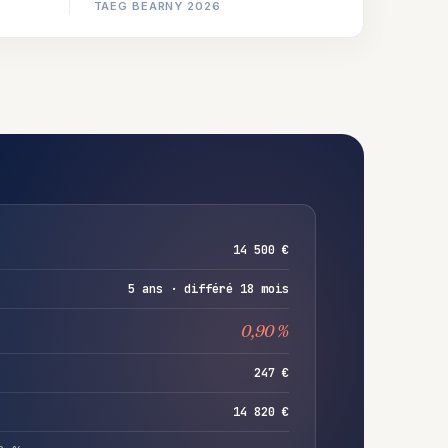
TAEG BEARNY 2026
14 500 €
5 ans · différé 18 mois
0,90 %
247 €
14 820 €