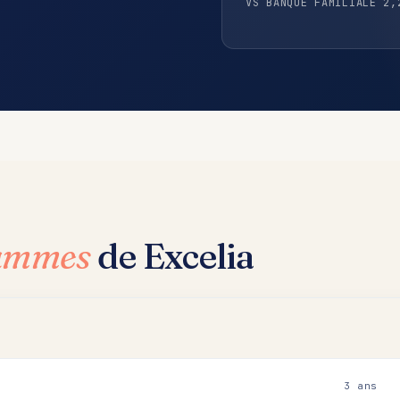
VS BANQUE FAMILIALE 2,
rammes
de Excelia
3 ans