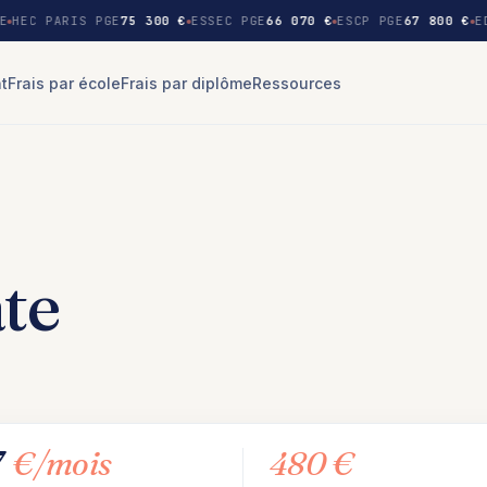
E
HEC PARIS PGE
75 300 €
ESSEC PGE
66 070 €
ESCP PGE
67 800 €
ED
nt
Frais par école
Frais par diplôme
Ressources
te
7
€/mois
480 €