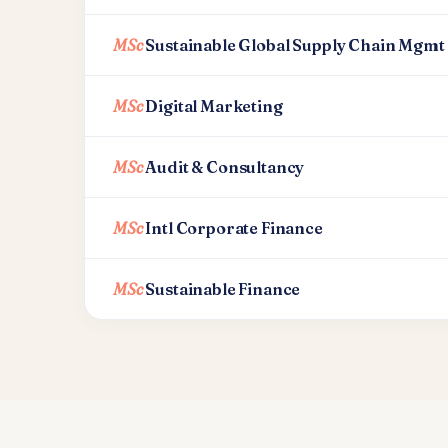
MSc
Sustainable Global Supply Chain Mgmt
MSc
Digital Marketing
MSc
Audit & Consultancy
MSc
Intl Corporate Finance
MSc
Sustainable Finance