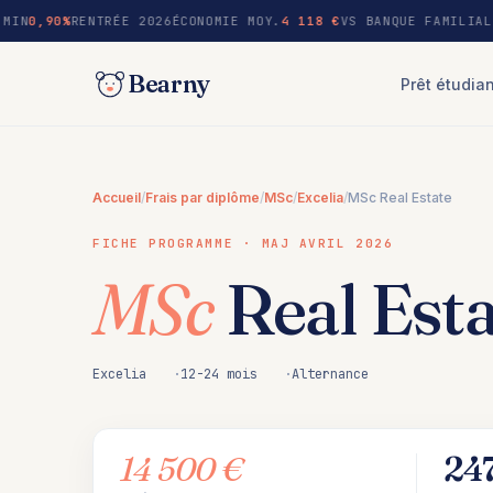
au
MIN
0,90%
RENTRÉE 2026
ÉCONOMIE MOY.
4 118 €
VS BANQUE FAMILIAL
contenu
Bearny
Prêt étudia
Accueil
/
Frais par diplôme
/
MSc
/
Excelia
/
MSc Real Estate
FICHE PROGRAMME · MAJ AVRIL 2026
MSc
Real Esta
Excelia
12-24 mois
Alternance
14 500 €
24