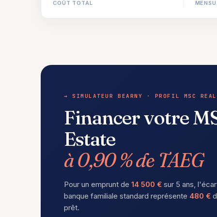
COÛT TOTAL
MENSU
→ SIMULATEUR BEARNY · PROFIL MSC REAL
Financer votre M
Estate
à 0,90 % de TAEG
Pour un emprunt de
14 500 €
sur 5 ans, l'écar
banque familiale standard représente
480 €
d
prêt.