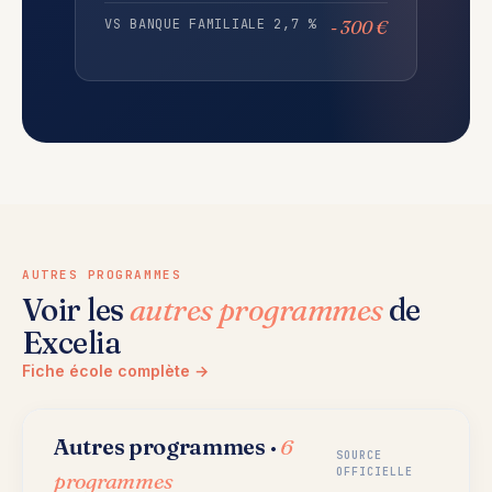
VS BANQUE FAMILIALE 2,7 %
- 300 €
AUTRES PROGRAMMES
Voir les
autres programmes
de
Excelia
Fiche école complète →
Autres programmes ·
6
SOURCE
OFFICIELLE
programmes