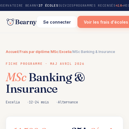
au
BSERVATOIRE BEARNY
37 ÉCOLES
SUIVIES
PROGRAMMES RECENSÉS
418
HE
contenu
Bearny
Se connecter
Voir les frais d'écoles
Accueil
/
Frais par diplôme
/
MSc
/
Excelia
/
MSc Banking & Insurance
FICHE PROGRAMME · MAJ AVRIL 2026
MSc
Banking &
Insurance
Excelia
12-24 mois
Alternance