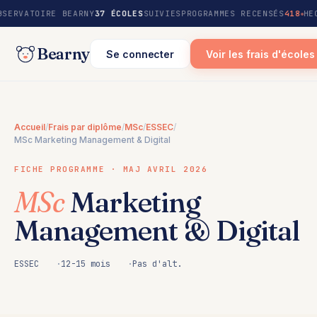
au
BSERVATOIRE BEARNY
37 ÉCOLES
SUIVIES
PROGRAMMES RECENSÉS
418
HE
contenu
Bearny
Se connecter
Voir les frais d'écoles
Accueil
/
Frais par diplôme
/
MSc
/
ESSEC
/
MSc Marketing Management & Digital
FICHE PROGRAMME · MAJ AVRIL 2026
MSc
Marketing
Management & Digital
ESSEC
12-15 mois
Pas d'alt.