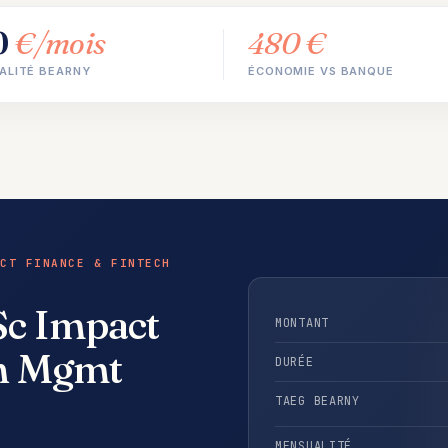
0
€/mois
480 €
ALITÉ BEARNY
ÉCONOMIE VS BANQUE
CT FINANCE & FINTECH
Sc Impact
MONTANT
ch Mgmt
DURÉE
TAEG BEARNY
MENSUALITÉ