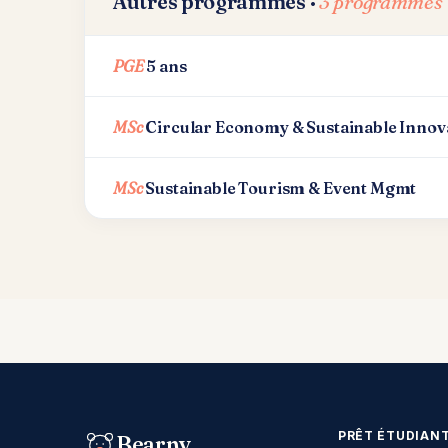
Autres programmes ·
3 programmes
PGE
5 ans
MSc
Circular Economy & Sustainable Innov
MSc
Sustainable Tourism & Event Mgmt
PRÊT ÉTUDIAN
Bearny