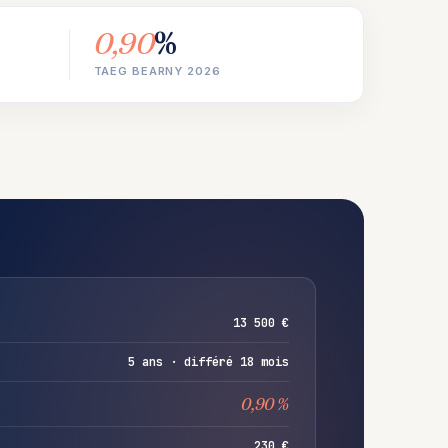
0,90
%
TAEG BEARNY 2026
13 500 €
5 ans · différé 18 mois
0,90 %
230 €