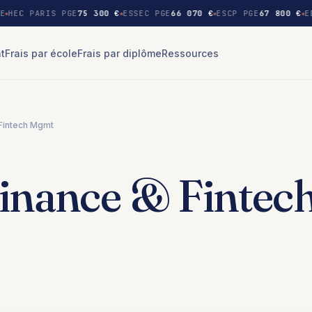
E
HEC PARIS PGE
75 300 €
ESSEC PGE
66 070 €
ESCP PGE
67 800 €
E
nt
Frais par école
Frais par diplôme
Ressources
Fintech Mgmt
inance & Fintec