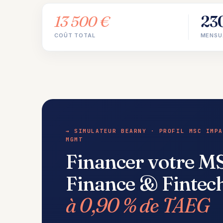
13 500 €
23
COÛT TOTAL
MENSU
→ SIMULATEUR BEARNY · PROFIL MSC IMPA
MGMT
Financer votre M
Finance & Finte
à 0,90 % de TAEG