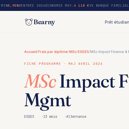
au
MIN
0,90%
RENTRÉE 2026
ÉCONOMIE MOY.
4 118 €
VS BANQUE FAMILIAL
contenu
Bearny
Prêt étudia
Accueil
/
Frais par diplôme
/
MSc
/
ESDES
/
MSc Impact Finance & 
FICHE PROGRAMME · MAJ AVRIL 2026
MSc
Impact F
Mgmt
ESDES
13 mois
Alternance