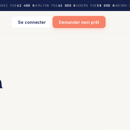
DHEC PGE
62 400 €
EMLYON PGE
63 000 €
SKEMA PGE
58 000 €
NEOMA 
Se connecter
Demander mon prêt
h