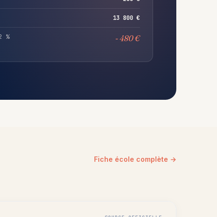
13 800 €
2 %
- 480 €
Fiche école complète →