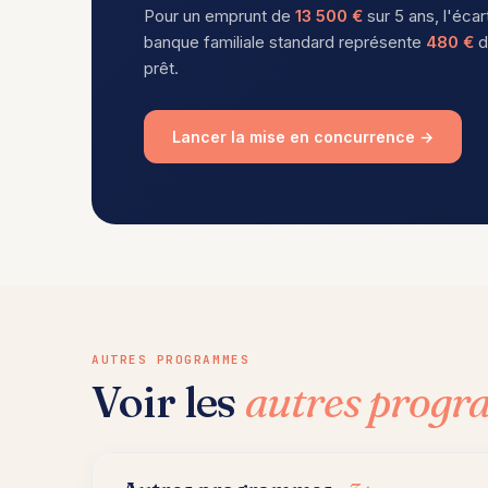
Pour un emprunt de
13 500 €
sur 5 ans, l'écar
banque familiale standard représente
480 €
d
prêt.
Lancer la mise en concurrence →
AUTRES PROGRAMMES
Voir les
autres prog