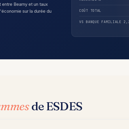
t entre Bearny et un taux
'économie sur la durée du
COÛT TOTAL
VS BANQUE FAMILIALE 2,
rammes
de ESDES