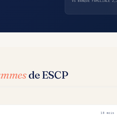
VS BANQUE FAMILIALE 2,
rammes
de ESCP
18 mois