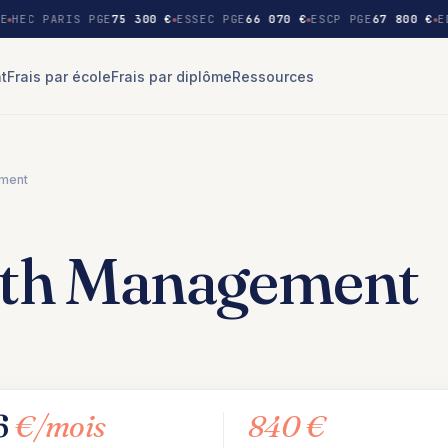
E
HEC PARIS PGE
75 300 €
ESSEC PGE
66 070 €
ESCP PGE
67 800 €
E
nt
Frais par école
Frais par diplôme
Ressources
ement
lth Management
6
€/mois
840 €