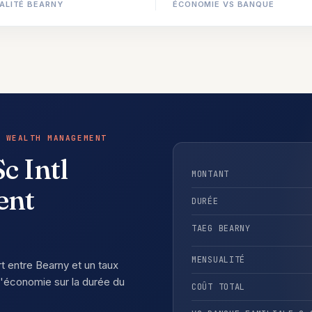
ALITÉ BEARNY
ÉCONOMIE VS BANQUE
 WEALTH MANAGEMENT
c Intl
MONTANT
ent
DURÉE
TAEG BEARNY
MENSUALITÉ
rt entre Bearny et un taux
'économie sur la durée du
COÛT TOTAL