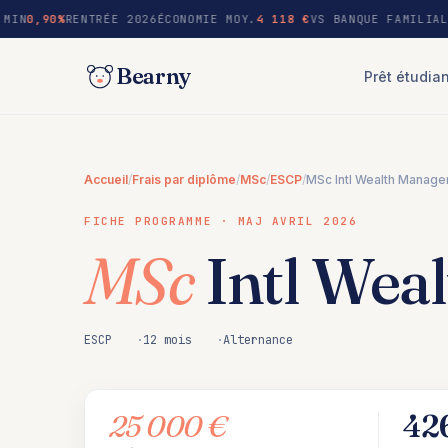
au
MIN
0,90%
RENTRÉE 2026
ÉCONOMIE MOY.
4 118 €
VS BANQUE FAMILIAL
contenu
Bearny
Prêt étudia
Accueil
/
Frais par diplôme
/
MSc
/
ESCP
/
MSc Intl Wealth Manag
FICHE PROGRAMME · MAJ AVRIL 2026
MSc
Intl Wea
ESCP
12 mois
Alternance
25 000 €
42