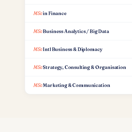
MSc
in Finance
MSc
Business Analytics / Big Data
MSc
Intl Business & Diplomacy
MSc
Strategy, Consulting & Organisation
MSc
Marketing & Communication