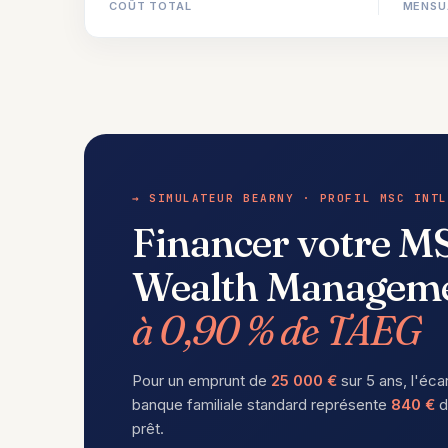
COÛT TOTAL
MENSU
→ SIMULATEUR BEARNY · PROFIL MSC INTL
Financer votre MS
Wealth Managem
à 0,90 % de TAEG
Pour un emprunt de
25 000 €
sur 5 ans, l'éca
banque familiale standard représente
840 €
d
prêt.