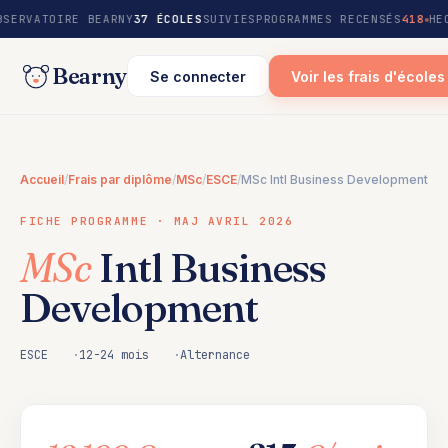
au
BSERVATOIRE BEARNY
37 ÉCOLES
SUIVIES
PROGRAMMES RECENSÉS
418
HE
contenu
Bearny
Se connecter
Voir les frais d'écoles
Accueil
/
Frais par diplôme
/
MSc
/
ESCE
/
MSc Intl Business Development
FICHE PROGRAMME · MAJ AVRIL 2026
MSc
Intl Business
Development
ESCE
12-24 mois
Alternance