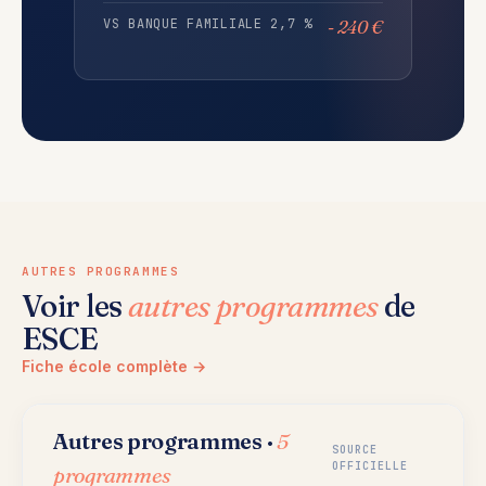
VS BANQUE FAMILIALE 2,7 %
- 240 €
AUTRES PROGRAMMES
Voir les
autres programmes
de
ESCE
Fiche école complète →
Autres programmes ·
5
SOURCE
OFFICIELLE
programmes