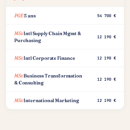
PGE
5 ans
54 700 €
MSc
Intl Supply Chain Mgmt &
12 190 €
Purchasing
MSc
Intl Corporate Finance
12 190 €
MSc
Business Transformation
12 190 €
& Consulting
MSc
International Marketing
12 190 €