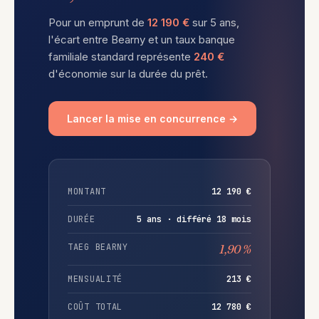
Pour un emprunt de
12 190 €
sur 5 ans,
l'écart entre Bearny et un taux banque
familiale standard représente
240 €
d'économie sur la durée du prêt.
Lancer la mise en concurrence →
MONTANT
12 190 €
DURÉE
5 ans · différé 18 mois
TAEG BEARNY
1,90 %
MENSUALITÉ
213 €
COÛT TOTAL
12 780 €