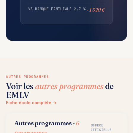
VS BANQUE FAMILIALE 2,7 %
- 1 320 €
AUTRES PROGRAMMES
Voir les
autres programmes
de
EMLV
Fiche école complète →
Autres programmes ·
6
SOURCE
OFFICIELLE
programmes