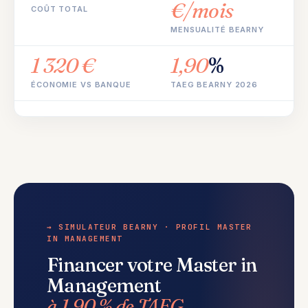
€/mois
COÛT TOTAL
MENSUALITÉ BEARNY
1 320 €
1,90
%
ÉCONOMIE VS BANQUE
TAEG BEARNY 2026
→ SIMULATEUR BEARNY · PROFIL MASTER
IN MANAGEMENT
Financer votre Master in
Management
à 1,90 % de TAEG