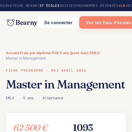
au
BSERVATOIRE BEARNY
37 ÉCOLES
SUIVIES
PROGRAMMES RECENSÉS
418
HE
contenu
Bearny
Se connecter
Voir les frais d'écoles
Accueil
/
Frais par diplôme
/
PGE 5 ans (post-bac)
/
EMLV
/
Master in Management
FICHE PROGRAMME · MAJ AVRIL 2026
Master in Management
EMLV
5 ans
Alternance
62 500 €
1093