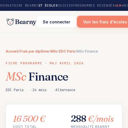
au
BSERVATOIRE BEARNY
37 ÉCOLES
SUIVIES
PROGRAMMES RECENSÉS
418
HE
contenu
Bearny
Se connecter
Voir les frais d'écoles
Accueil
/
Frais par diplôme
/
MSc
/
EDC Paris
/
MSc Finance
FICHE PROGRAMME · MAJ AVRIL 2026
MSc
Finance
EDC Paris
24 mois
Alternance
16 500 €
288
€/mois
COÛT TOTAL
MENSUALITÉ BEARNY