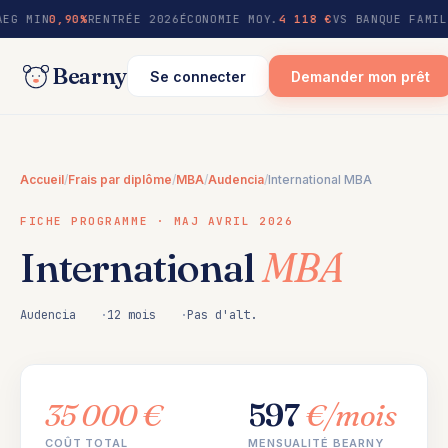
au
AEG MIN
0,90%
RENTRÉE 2026
ÉCONOMIE MOY.
4 118 €
VS BANQUE FAMIL
contenu
Bearny
Se connecter
Demander mon prêt
Accueil
/
Frais par diplôme
/
MBA
/
Audencia
/
International MBA
FICHE PROGRAMME · MAJ AVRIL 2026
International
MBA
Audencia
12 mois
Pas d'alt.
35 000 €
597
€/mois
COÛT TOTAL
MENSUALITÉ BEARNY