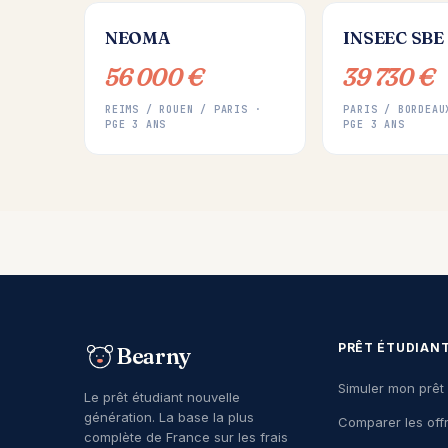
NEOMA
INSEEC SBE
56 000 €
39 730 €
REIMS / ROUEN / PARIS ·
PARIS / BORDEAU
PGE 3 ANS
PGE 3 ANS
PRÊT ÉTUDIAN
Bearny
Simuler mon prêt
Le prêt étudiant nouvelle
génération. La base la plus
Comparer les off
complète de France sur les frais