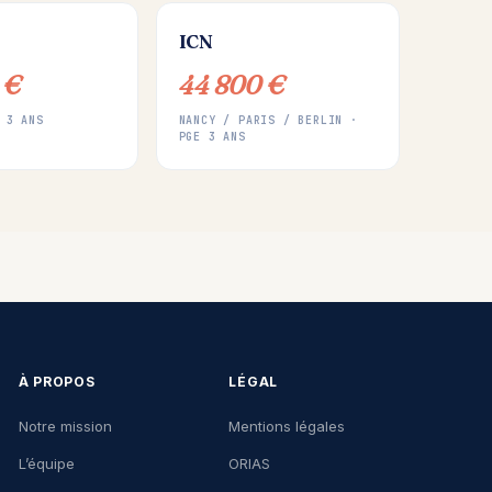
ICN
 €
44 800 €
 3 ANS
NANCY / PARIS / BERLIN ·
PGE 3 ANS
À PROPOS
LÉGAL
Notre mission
Mentions légales
L’équipe
ORIAS