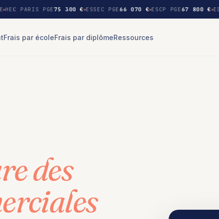
E
HEC PARIS PGE
75 300 €
ESSEC PGE
66 070 €
ESCP PGE
67 800 €
E
nt
Frais par école
Frais par diplôme
Ressources
re des
erciales