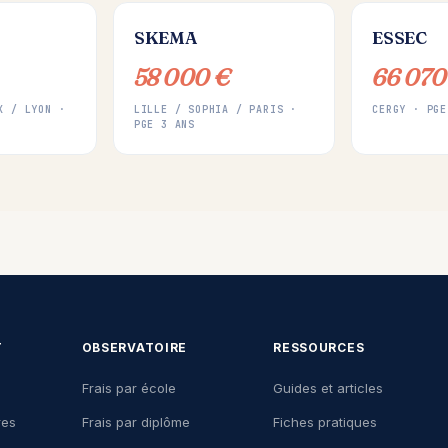
SKEMA
ESSEC
58 000 €
66 070
X / LYON ·
LILLE / SOPHIA / PARIS ·
CERGY · PGE
PGE 3 ANS
T
OBSERVATOIRE
RESSOURCES
Frais par école
Guides et articles
res
Frais par diplôme
Fiches pratiques