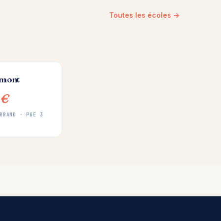
Toutes les écoles →
rmont
 €
RRAND · PGE 3