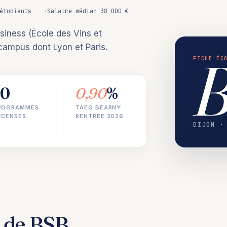
étudiants
Salaire médian 38 000 €
siness (École des Vins et
campus dont Lyon et Paris.
FICHE ÉC
10
0,90
%
ROGRAMMES
TAEG BEARNY
ECENSÉS
RENTRÉE 2026
DIJON ·
de BSB