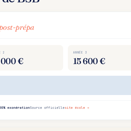
post-prépa
E 2
ANNÉE 3
 000 €
15 600 €
00% exonération
Source officielle
site école →