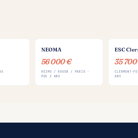
NEOMA
ESC Cle
56 000 €
35 700
NS
REIMS / ROUEN / PARIS ·
CLERMONT-FE
PGE 3 ANS
ANS