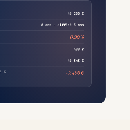
45 200 €
8 ans · différé 3 ans
0,90 %
488 €
46 848 €
2 %
- 2 496 €