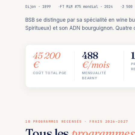
Dijon · 1899
FT MiM #75 mondial · 2024
3 500 
BSB se distingue par sa spécialité en wine bu
Spiritueux) et son ADN bourguignon. Quatre 
45 200
488
€
€/mois
P
R
COÛT TOTAL PGE
MENSUALITÉ
BEARNY
10 PROGRAMMES RECENSÉS · FRAIS 2026-2027
Tous les
programmes