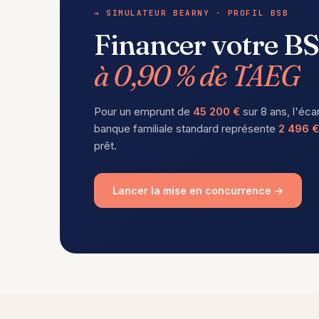
→ SIMULATEUR BEARNY · PROFIL BSB
Financer votre B
à 0,90 % de TAEG
Pour un emprunt de
45 200 €
sur 8 ans, l'éca
banque familiale standard représente
2 496 €
prêt.
Lancer la mise en concurrence →