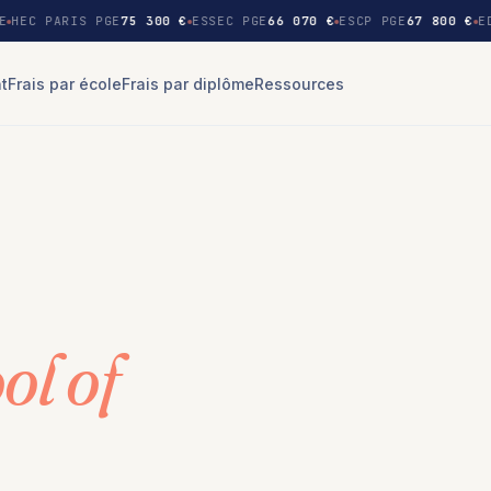
E
HEC PARIS PGE
75 300 €
ESSEC PGE
66 070 €
ESCP PGE
67 800 €
ED
nt
Frais par école
Frais par diplôme
Ressources
ol of