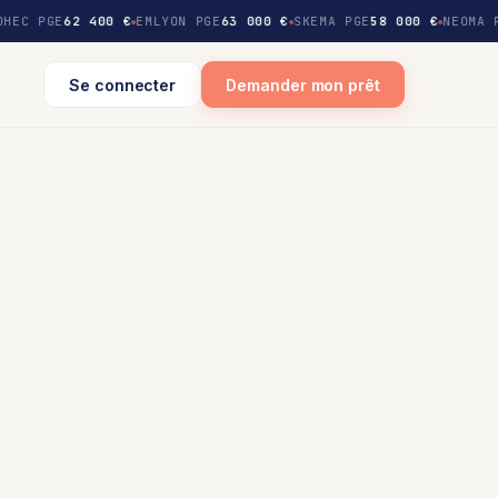
HEC PGE
62 400 €
EMLYON PGE
63 000 €
SKEMA PGE
58 000 €
NEOMA P
Se connecter
Demander mon prêt