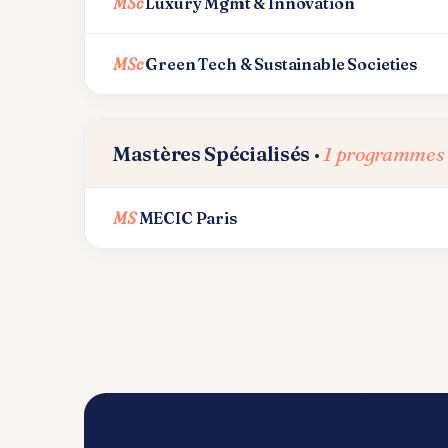
MSc
Luxury Mgmt & Innovation
MSc
Green Tech & Sustainable Societies
Mastères Spécialisés ·
1 programmes
MS
MECIC Paris