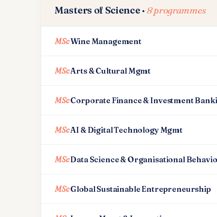
Masters of Science ·
8 programmes
MSc
Wine Management
MSc
Arts & Cultural Mgmt
MSc
Corporate Finance & Investment Bank
MSc
AI & Digital Technology Mgmt
MSc
Data Science & Organisational Behavi
MSc
Global Sustainable Entrepreneurship